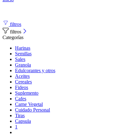
filtros
filtros
Categorías
Harinas
Semillas
Sales
Granola
Edulcorantes y otros
Aceites
Cereales
Fideos
Suplemento
Cafes
Carne Vegetal
Cuidado Personal
Tiras
Capsula
1