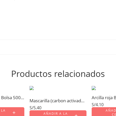
Productos relacionados
Arcilla medicinal Bolsa 500gr
Arcilla roja
Mascarilla (carbon activado, arcilla blanca) Bolsa 100gr
S/
4.10
S/
5.40
 LA
AÑAD
AÑADIR A LA
C