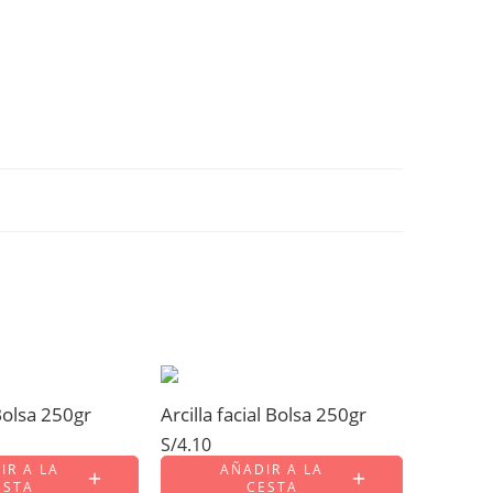
 Bolsa 250gr
Arcilla facial Bolsa 250gr
S/
4.10
IR A LA
AÑADIR A LA
ESTA
CESTA