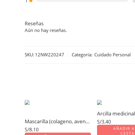
1
0
Reseñas
Aún no hay reseñas.
SKU:
12NW220247
Categoría:
Cuidado Personal
Mascarilla (colageno, avena, uva, arcilla blanca) Bolsa 100gr
S/
3.40
AÑADIR A
S/
8.10
CESTA