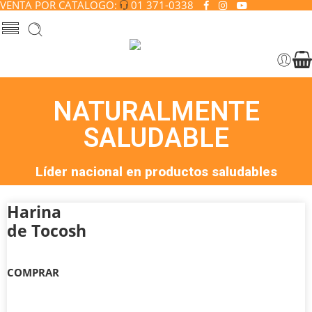
VENTA POR CATALOGO:
01 371-0338
NATURALMENTE
SALUDABLE
Líder nacional en productos saludables
Harina
de Tocosh
COMPRAR