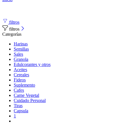
filtros
filtros
Categorías
Harinas
Semillas
Sales
Granola
Edulcorantes y otros
Aceites
Cereales
Fideos
Suplemento
Cafes
Carne Vegetal
Cuidado Personal
Tiras
Capsula
1