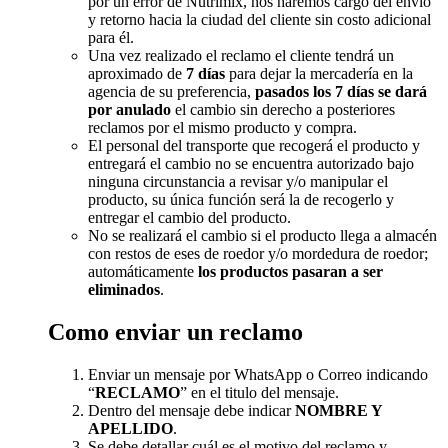
por un error de Nutrimix, nos haremos cargo del envío
y retorno hacia la ciudad del cliente sin costo adicional
para él.
Una vez realizado el reclamo el cliente tendrá un
aproximado de
7 días
para dejar la mercadería en la
agencia de su preferencia,
pasados los 7 días se dará
por anulado
el cambio sin derecho a posteriores
reclamos por el mismo producto y compra.
El personal del transporte que recogerá el producto y
entregará el cambio no se encuentra autorizado bajo
ninguna circunstancia a revisar y/o manipular el
producto, su única función será la de recogerlo y
entregar el cambio del producto.
No se realizará el cambio si el producto llega a almacén
con restos de eses de roedor y/o mordedura de roedor;
automáticamente
los productos pasaran a ser
eliminados
.
Como enviar un reclamo
Enviar un mensaje por WhatsApp o Correo indicando
“
RECLAMO
” en el titulo del mensaje.
Dentro del mensaje debe indicar
NOMBRE Y
APELLIDO
.
Se debe detallar cuál es el motivo del reclamo y