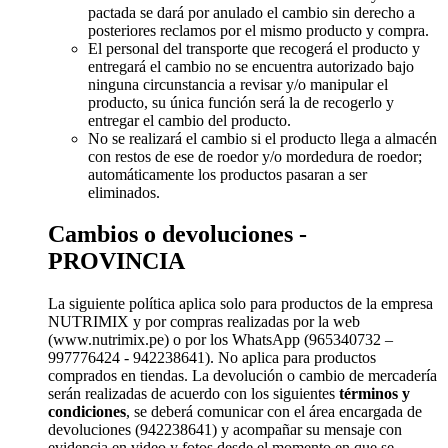
pactada se dará por anulado el cambio sin derecho a
posteriores reclamos por el mismo producto y compra.
El personal del transporte que recogerá el producto y
entregará el cambio no se encuentra autorizado bajo
ninguna circunstancia a revisar y/o manipular el
producto, su única función será la de recogerlo y
entregar el cambio del producto.
No se realizará el cambio si el producto llega a almacén
con restos de ese de roedor y/o mordedura de roedor;
automáticamente los productos pasaran a ser
eliminados.
Cambios o devoluciones -
PROVINCIA
La siguiente política aplica solo para productos de la empresa
NUTRIMIX y por compras realizadas por la web
(www.nutrimix.pe) o por los WhatsApp (965340732 –
997776424 - 942238641). No aplica para productos
comprados en tiendas. La devolución o cambio de mercadería
serán realizadas de acuerdo con los siguientes
términos y
condiciones
, se deberá comunicar con el área encargada de
devoluciones (942238641) y acompañar su mensaje con
evidencia en video y fotos desde el momento en que se