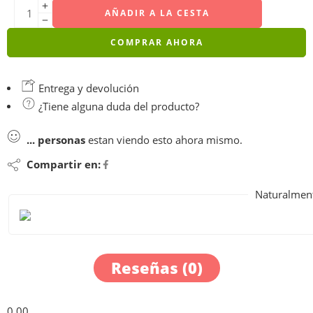
AÑADIR A LA CESTA
COMPRAR AHORA
Entrega y devolución
¿Tiene alguna duda del producto?
...
personas
estan viendo esto ahora mismo.
Compartir en:
Naturalment
Reseñas (0)
0.00