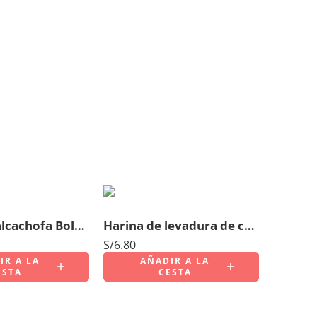
Harina de alcachofa Bolsa 100gr
Harina de levadura de cerveza Bolsa 100gr
S/
6.80
IR A LA
AÑADIR A LA
ESTA
CESTA