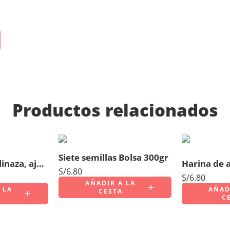
Productos relacionados
Siete semillas Bolsa 300gr
Triple (alpiste, linaza, ajonjol?) Bolsa 200gr
S/
6.80
S/
6.80
AÑADIR A LA
 LA
AÑAD
CESTA
C