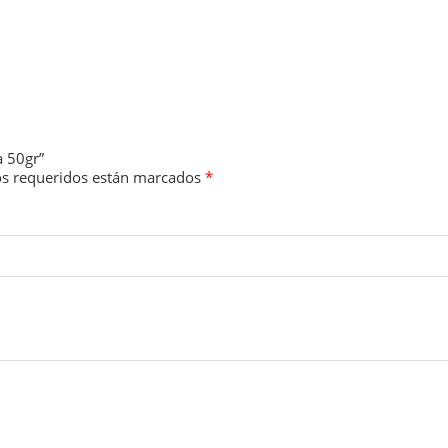
a 50gr”
s requeridos están marcados
*