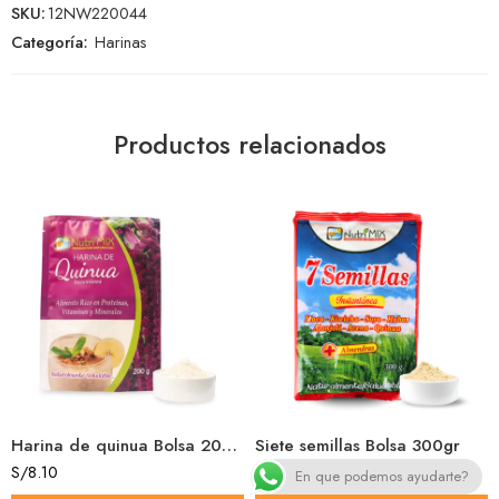
SKU:
12NW220044
Categoría:
Harinas
Productos relacionados
Harina de quinua Bolsa 200gr
Siete semillas Bolsa 300gr
S/
8.10
S/
6.80
En que podemos ayudarte?