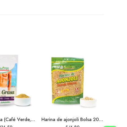
Quema Grasa (Café Verde, Té Verde, Chia, Linaza) Bolsa 100gr
Harina de ajonjoli Bolsa 200gr