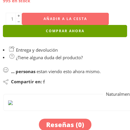
995 en stock
AÑADIR A LA CESTA
COMPRAR AHORA
Entrega y devolución
¿Tiene alguna duda del producto?
...
personas
estan viendo esto ahora mismo.
Compartir en:
Naturalment
Reseñas (0)