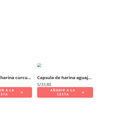
Capsula de harina curcuma x 100 unidades
Capsula de harina aguaje x 100 unidades
S/
33.80
IR A LA
AÑADIR A LA
ESTA
CESTA