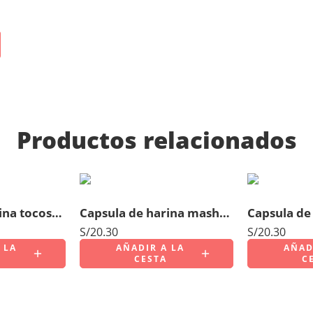
Productos relacionados
Capsula de harina tocosh x 10 unidades
Capsula de harina mashua negra x 100 unidades
S/
20.30
S/
20.30
 LA
AÑADIR A LA
AÑAD
CESTA
C