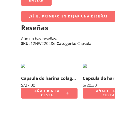
¡SÉ EL PRIMERO EN DEJAR UNA RESEÑA!
Reseñas
Aún no hay reseñas.
SKU:
12NW220286
Categoría:
Capsula
Capsula de harina colageno x 100 unidades
S/
27.00
S/
20.30
AÑADIR A LA
AÑADIR A
CESTA
CESTA