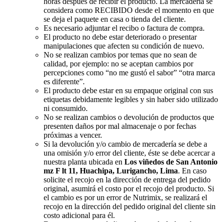
horas después de recibir el producto. La mercadería se
considera como RECIBIDO desde el momento en que
se deja el paquete en casa o tienda del cliente.
Es necesario adjuntar el recibo o factura de compra.
El producto no debe estar deteriorado o presentar
manipulaciones que afecten su condición de nuevo.
No se realizan cambios por temas que no sean de
calidad, por ejemplo: no se aceptan cambios por
percepciones como “no me gustó el sabor” “otra marca
es diferente”.
El producto debe estar en su empaque original con sus
etiquetas debidamente legibles y sin haber sido utilizado
ni consumido.
No se realizan cambios o devolución de productos que
presenten daños por mal almacenaje o por fechas
próximas a vencer.
Si la devolución y/o cambio de mercadería se debe a
una omisión y/o error del cliente, éste se debe acercar a
nuestra planta ubicada en
Los viñedos de San Antonio
mz F lt 11, Huachipa, Lurigancho, Lima
. En caso
solicite el recojo en la dirección de entrega del pedido
original, asumirá el costo por el recojo del producto. Si
el cambio es por un error de Nutrimix, se realizará el
recojo en la dirección del pedido original del cliente sin
costo adicional para él.